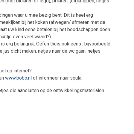
en (met blokken of lego), prikken, (uit)knippen, netjes
dingen waar u mee bezig bent. Dit is heel erg
d meekijken bij het koken (afwegen/ afmeten met de
laat uw kind eens betalen bij het boodschappen doen
 muntje even veel waard?).
s erg belangrijk. Oefen thuis ook eens : bijvoorbeeld
je jas dicht maken, netjes naar de wc gaan, netjes
ol op internet?
en
www.bobo.nl
of informeer naar squla.
etjes die aansluiten op de ontwikkelingsmaterialen