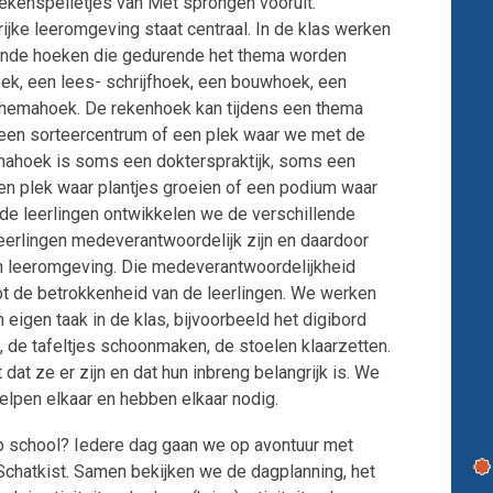
kenspelletjes van Met sprongen vooruit.
ijke leeromgeving staat centraal. In de klas werken
Vakken Groep 3
Groep 4A
Nido TSO en KION
lende hoeken die gedurende het thema worden
Groep 4B
Agenda
ek, een lees- schrijfhoek, een bouwhoek, een
 themahoek. De rekenhoek kan tijdens een thema
Groep 5A
Inloggen medewerkers
 een sorteercentrum of een plek waar we met de
Groep 5B
ahoek is soms een dokterspraktijk, soms een
en plek waar plantjes groeien of een podium waar
Groep 6A
e leerlingen ontwikkelen we de verschillende
Groep 6 / 7
leerlingen medeverantwoordelijk zijn en daardoor
 leeromgeving. Die medeverantwoordelijkheid
Groep 7
oot de betrokkenheid van de leerlingen. We werken
Groep 7B
n eigen taak in de klas, bijvoorbeeld het digibord
 de tafeltjes schoonmaken, de stoelen klaarzetten.
Groep 8
 dat ze er zijn en dat hun inbreng belangrijk is. We
 helpen elkaar en hebben elkaar nodig.
p school? Iedere dag gaan we op avontuur met
hatkist. Samen bekijken we de dagplanning, het