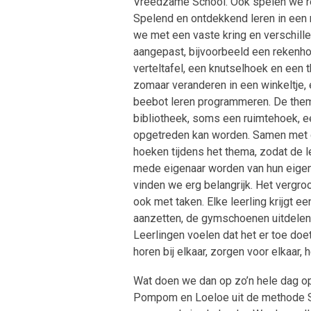
Vreedzame School. Ook spelen we re
Spelend en ontdekkend leren in een r
we met een vaste kring en verschil
aangepast, bijvoorbeeld een rekenho
verteltafel, een knutselhoek en een
zomaar veranderen in een winkeltje,
beebot leren programmeren. De them
bibliotheek, soms een ruimtehoek, e
opgetreden kan worden. Samen met d
hoeken tijdens het thema, zodat de 
mede eigenaar worden van hun eigen
vinden we erg belangrijk. Het vergr
ook met taken. Elke leerling krijgt ee
aanzetten, de gymschoenen uitdelen,
Leerlingen voelen dat het er toe doet
horen bij elkaar, zorgen voor elkaar,
Wat doen we dan op zo’n hele dag o
Pompom en Loeloe uit de methode Sc