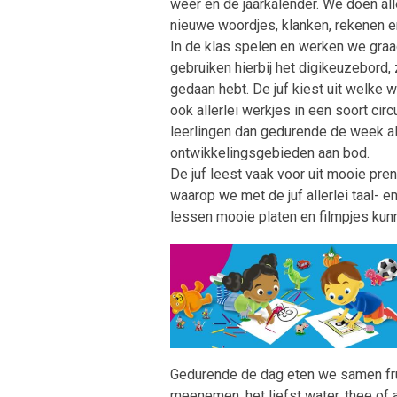
weer en de jaarkalender. We doen aller
nieuwe woordjes, klanken, rekenen e
In de klas spelen en werken we graa
gebruiken hierbij het digikeuzebord, 
gedaan hebt. De juf kiest uit welke
ook allerlei werkjes in een soort circ
leerlingen dan gedurende de week al
ontwikkelingsgebieden aan bod.
De juf leest vaak voor uit mooie pr
waarop we met de juf allerlei taal- 
lessen mooie platen en filmpjes kun
Gedurende de dag eten we samen fru
meenemen, het liefst water, thee of