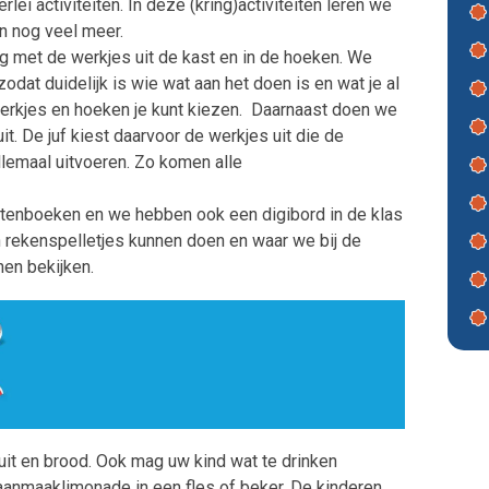
lei activiteiten. In deze (kring)activiteiten leren we
n nog veel meer.
g met de werkjes uit de kast en in de hoeken. We
zodat duidelijk is wie wat aan het doen is en wat je al
 werkjes en hoeken je kunt kiezen. Daarnaast doen we
uit. De juf kiest daarvoor de werkjes uit die de
lemaal uitvoeren. Zo komen alle
entenboeken en we hebben ook een digibord in de klas
en rekenspelletjes kunnen doen en waar we bij de
nen bekijken.
it en brood. Ook mag uw kind wat te drinken
 aanmaaklimonade in een fles of beker. De kinderen