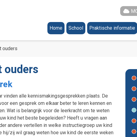
MO
Home
School
Praktische informatie
Algemeen
Schooltijden
Het Team
Vakantierooster
t ouders
Groepen
Formulier verlof
 ouders
Groep 1-2 A
Documentatie
Groep 1-2 B
De Gezonde School
rek
Groep 1-2 C
Godsdienstonderwijs
ar vinden alle kennismakingsgesprekken plaats. De
Groep 1-2 D
De Vreedzame School
 voor een gesprek om elkaar beter te leren kennen en
en. Wat is belangrijk voor de leerkracht om te weten
Groep 1-2 E
Kletskaarten
Cultuuronderwijs
 uw kind het beste begeleiden? Heeft u vragen aan
Groep 3A
Bibliotheek op school
nder andere vertellen in welke instructiegroep uw kind
oe hij/zij wil graag weten hoe uw kind de eerste weken
Vakken Groep 3
Groep 3B
TOS medium setting