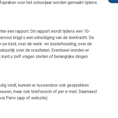
afspraken voor het schooljaar worden gemaakt tijdens
Vakken Groep 3
Groep 4A
Nido TSO en KION
Groep 4B
Agenda
Groep 5A
Inloggen medewerkers
chter een rapport. Dit rapport wordt tijdens een 10-
Groep 5B
voor krijgt u een uitnodiging van de leerkracht. De
n uw kind, over de werk- en luisterhouding, over de
Groep 6A
atuurlijk over de resultaten. Eventueel worden er
Groep 6 / 7
 kunt u zelf vragen stellen of belangrijke dingen
Groep 7
Groep 7B
Groep 8
nodig vindt, kunnen er tussendoor ook gesprekken
beuren, maar ook telefonisch of per e-mail. Daarnaast
ia Parro (app of website).